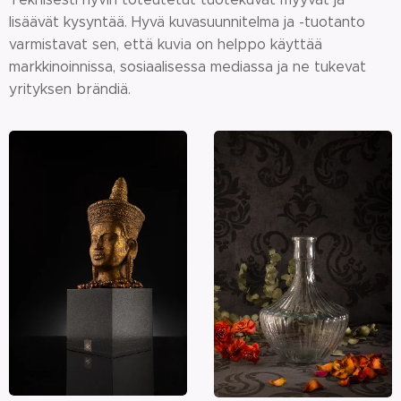
lisäävät kysyntää. Hyvä kuvasuunnitelma ja -tuotanto
varmistavat sen, että kuvia on helppo käyttää
markkinoinnissa, sosiaalisessa mediassa ja ne tukevat
yrityksen brändiä.