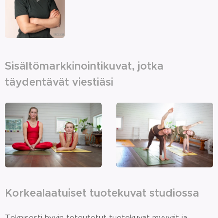
Sisältömarkkinointikuvat, jotka
täydentävät viestiäsi
Korkealaatuiset tuotekuvat studiossa
Teknisesti hyvin toteutetut tuotekuvat myyvät ja