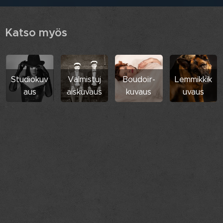
Katso myös
Studiokuv
Valmistuj
Boudoir-
Lemmikkik
aus
aiskuvaus
kuvaus
uvaus