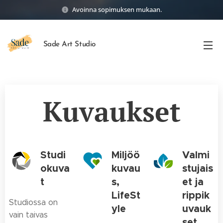
Avoinna sopimuksen mukaan.
Sade Art Studio
Kuvaukset
Studi
Miljöö
Valmi
okuva
kuvau
stujais
t
s,
et ja
LifeSt
rippik
Studiossa on
yle
uvauk
vain taivas
set