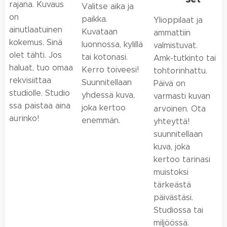
rajana. Kuvaus
Valitse aika ja
on
paikka.
Ylioppilaat ja
ainutlaatuinen
Kuvataan
ammattiin
kokemus. Sinä
luonnossa, kylillä
valmistuvat.
olet tähti. Jos
tai kotonasi.
Amk-tutkinto tai
haluat, tuo omaa
Kerro toiveesi!
tohtorinhattu.
rekvisiittaa
Suunnitellaan
Päivä on
studiolle. Studio
yhdessä kuva,
varmasti kuvan
ssa paistaa aina
joka kertoo
arvoinen. Ota
aurinko!
enemmän.
yhteyttä!
suunnitellaan
kuva, joka
kertoo tarinasi
muistoksi
tärkeästä
päivästäsi.
Studiossa tai
miljöössä.