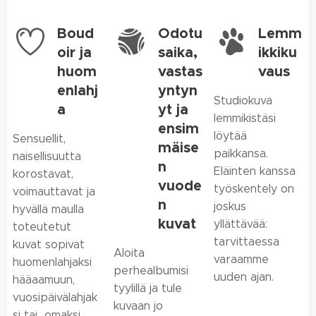
Boud
Odotu
Lemm
oir ja
saika,
ikkiku
huom
vastas
vaus
enlahj
yntyn
Studiokuva
a
yt ja
lemmikistäsi
ensim
löytää
Sensuellit,
mäise
paikkansa.
naisellisuutta
n
Eläinten kanssa
korostavat,
vuode
työskentely on
voimauttavat ja
n
joskus
hyvällä maulla
kuvat
yllättävää:
toteutetut
tarvittaessa
kuvat sopivat
Aloita
varaamme
huomenlahjaksi
perhealbumisi
uuden ajan.
hääaamuun,
tyylillä ja tule
vuosipäivälahjak
kuvaan jo
si tai omaksi