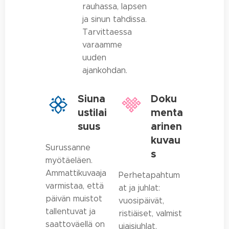
rauhassa, lapsen
ja sinun tahdissa.
Tarvittaessa
varaamme
uuden
ajankohdan.
Siuna
Doku
ustilai
menta
suus
arinen
kuvau
Surussanne
s
myötäeläen.
Ammattikuvaaja
Perhetapahtum
varmistaa, että
at ja juhlat:
päivän muistot
vuosipäivät,
tallentuvat ja
ristiäiset, valmist
saattoväellä on
ujaisjuhlat,