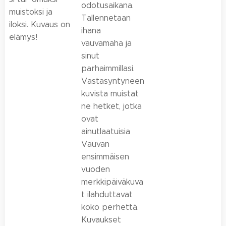
odotusaikana.
muistoksi ja
Tallennetaan
iloksi. Kuvaus on
ihana
elämys!
vauvamaha ja
sinut
parhaimmillasi.
Vastasyntyneen
kuvista muistat
ne hetket, jotka
ovat
ainutlaatuisia
Vauvan
ensimmäisen
vuoden
merkkipäiväkuva
t ilahduttavat
koko perhettä.
Kuvaukset